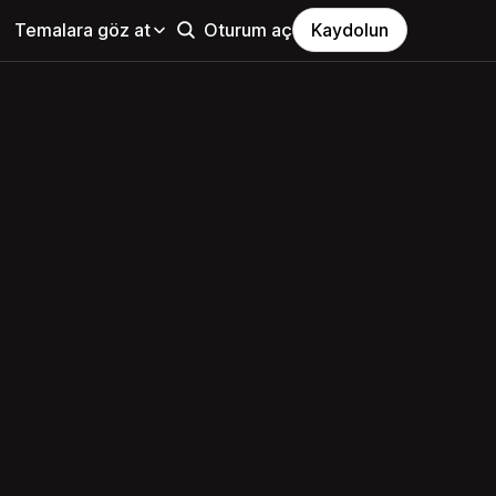
Temalara göz at
Oturum aç
Kaydolun