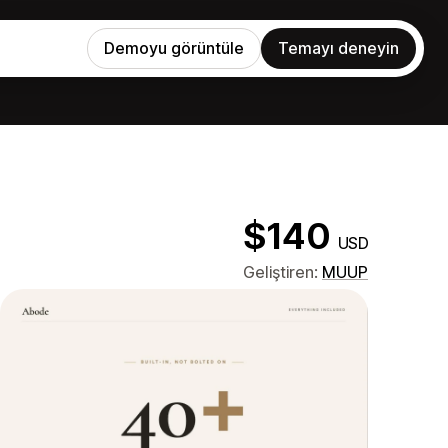
Demoyu görüntüle
Temayı deneyin
$140
USD
Geliştiren:
MUUP