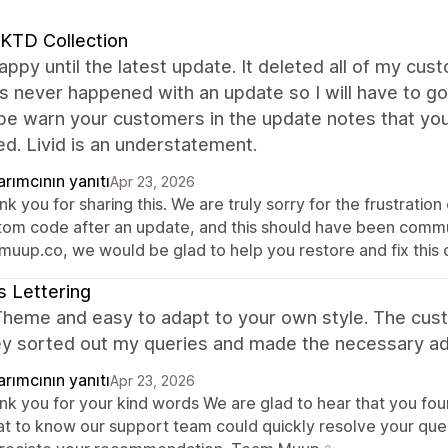
KTD Collection
appy until the latest update. It deleted all of my c
s never happened with an update so I will have to go 
be warn your customers in the update notes that you
d. Livid is an understatement.
rımcının yanıtı
Apr 23, 2026
k you for sharing this. We are truly sorry for the frustration
tom code after an update, and this should have been commu
muup.co, we would be glad to help you restore and fix this q
 Lettering
heme and easy to adapt to your own style. The cust
ey sorted out my queries and made the necessary 
rımcının yanıtı
Apr 23, 2026
k you for your kind words We are glad to hear that you foun
at to know our support team could quickly resolve your quer