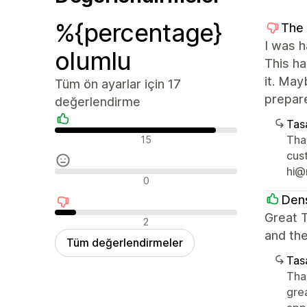
%{percentage}
The 
I was h
olumlu
This ha
it. May
Tüm ön ayarlar için 17
prepare
değerlendirme
Tasa
Olumlu değerlendirmeler
Than
15
cus
hi@
Nötr değerlendirmeler
0
Dens
Great T
Olumsuz değerlendirmeler
2
and th
Tüm değerlendirmeler
Tasa
Than
gre