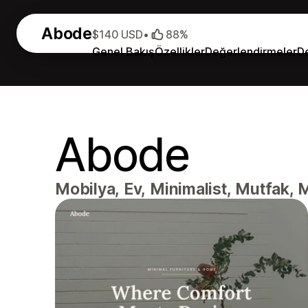
Abode
$140 USD
•
88%
Genel Bakış
Özellikler
Değerlendirmeler
D
Abode
Mobilya, Ev, Minimalist, Mutfak,