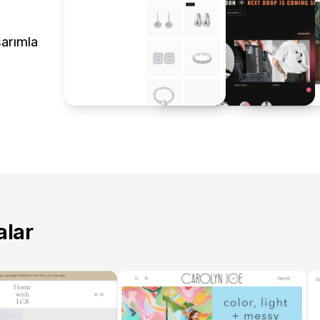
sarımla
alar