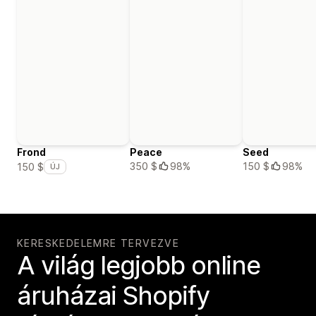
Frond
Peace
Seed
350 $
98%
150 $
98%
150 $
ÚJ
KERESKEDELEMRE TERVEZVE
A világ legjobb online
áruházai Shopify