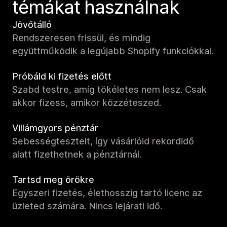
témákat használnak
Jövőtálló
Rendszeresen frissül, és mindig
együttműködik a legújabb Shopify funkciókkal.
Próbáld ki fizetés előtt
Szabd testre, amíg tökéletes nem lesz. Csak
akkor fizess, amikor közzéteszed.
Villámgyors pénztár
Sebességtesztelt, így vásárlóid rekordidő
alatt fizethetnek a pénztárnál.
Tartsd meg örökre
Egyszeri fizetés, élethosszig tartó licenc az
üzleted számára. Nincs lejárati idő.