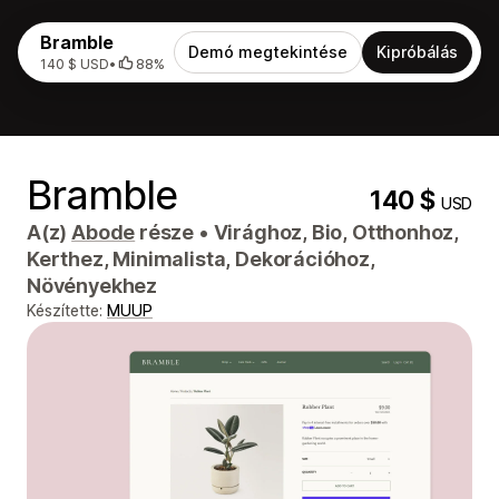
Bramble
Demó megtekintése
Kipróbálás
140 $ USD
•
88%
Bramble
140 $
USD
A(z)
Abode
része
•
Virághoz, Bio, Otthonhoz,
Kerthez, Minimalista, Dekorációhoz,
Növényekhez
Készítette:
MUUP