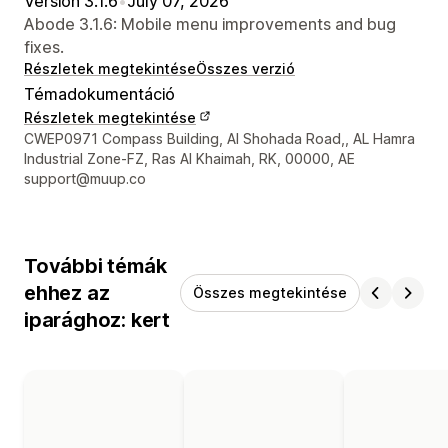
Version 3.1.6
•
July 07, 2026
Abode 3.1.6: Mobile menu improvements and bug
fixes.
Részletek megtekintése
Összes verzió
Témadokumentáció
Részletek megtekintése
Dizájner kapcsolattartási adatai
CWEP0971 Compass Building, Al Shohada Road,, AL Hamra
Industrial Zone-FZ, Ras Al Khaimah, RK, 00000, AE
support@muup.co
További témák
ehhez az
Összes megtekintése
iparághoz: kert