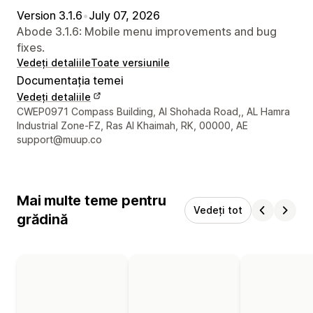
Version 3.1.6
•
July 07, 2026
Abode 3.1.6: Mobile menu improvements and bug
fixes.
Vedeți detaliile
Toate versiunile
Documentația temei
Vedeți detaliile
Detaliile de contact ale designerului
CWEP0971 Compass Building, Al Shohada Road,, AL Hamra
Industrial Zone-FZ, Ras Al Khaimah, RK, 00000, AE
support@muup.co
Mai multe teme pentru
Vedeți tot
grădină