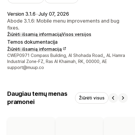
Version 3.1.6
•
July 07, 2026
Abode 3.1.6: Mobile menu improvements and bug
fixes.
Žiūrėti išsamią informaciją
Visos versijos
Temos dokumentacija
Žiūrėti išsamią informaciją
Kūrėjo kontaktiniai duomenys
CWEP0971 Compass Building, Al Shohada Road,, AL Hamra
Industrial Zone-FZ, Ras Al Khaimah, RK, 00000, AE
support@muup.co
Daugiau temų menas
Žiūrėti visus
pramonei