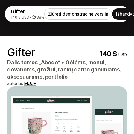
Gifter
Žiūrėti demonstracinę versiją
Išbandyt
140 $ USD
•
88%
Gifter
140 $
USD
Dalis temos „
Abode
“
•
Gėlėms, menui,
dovanoms, grožiui, rankų darbo gaminiams,
aksesuarams, portfolio
autorius
MUUP