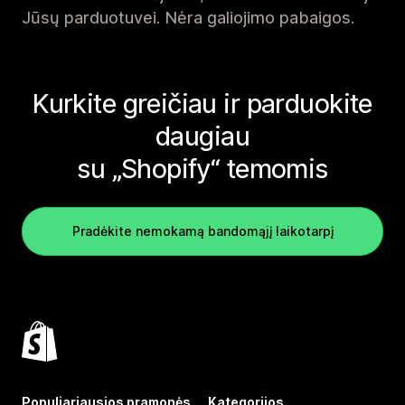
Jūsų parduotuvei. Nėra galiojimo pabaigos.
Kurkite greičiau ir parduokite
daugiau
su „Shopify“ temomis
Pradėkite nemokamą bandomąjį laikotarpį
Populiariausios pramonės
Kategorijos