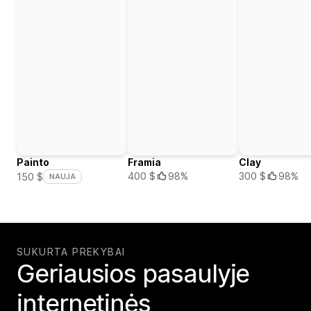
Painto
Framia
Clay
400 $
98%
300 $
98%
150 $
NAUJA
SUKURTA PREKYBAI
Geriausios pasaulyje
internetinės