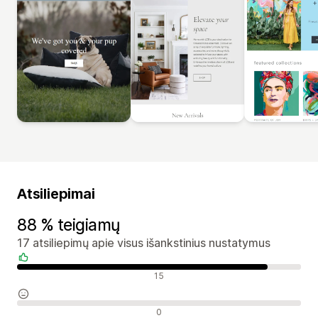
Atsiliepimai
88 % teigiamų
17 atsiliepimų apie visus išankstinius nustatymus
Teigiami atsiliepimai
15
Neutralūs atsiliepimai
0