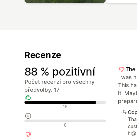
Recenze
88 % pozitivní
The 
I was h
Počet recenzí pro všechny
This ha
předvolby: 17
it. May
prepare
Pozitivní recenze
15
Odp
Than
Neutrální recenze
0
cus
hi@