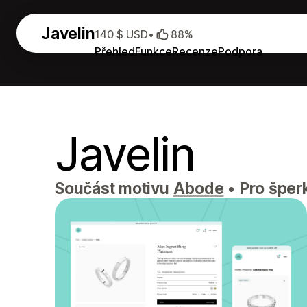
Javelin
140 $ USD
•
88%
Přehled
Funkce
Recenze
Podpora
Javelin
Součást motivu
Abode
•
Pro šperk