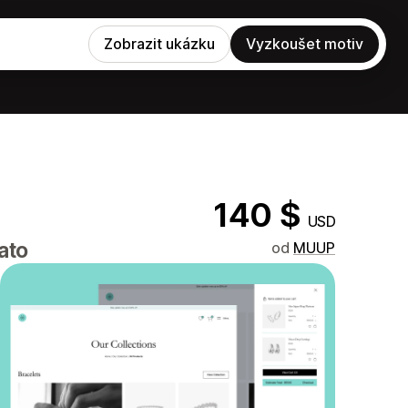
Zobrazit ukázku
Vyzkoušet motiv
140 $
USD
ato
od
MUUP