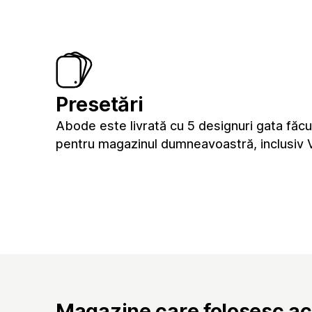
Presetări
Abode este livrată cu 5 designuri gata făc
pentru magazinul dumneavoastră, inclusiv 
Magazine care folosesc a