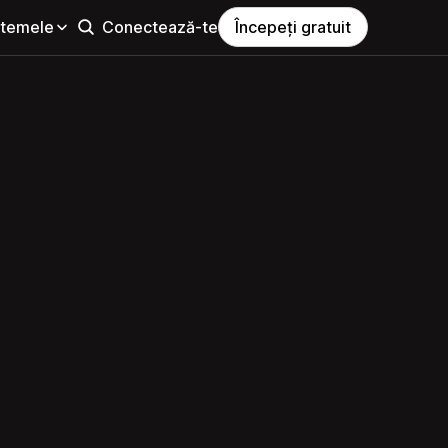
i temele
Conectează-te
Începeți gratuit