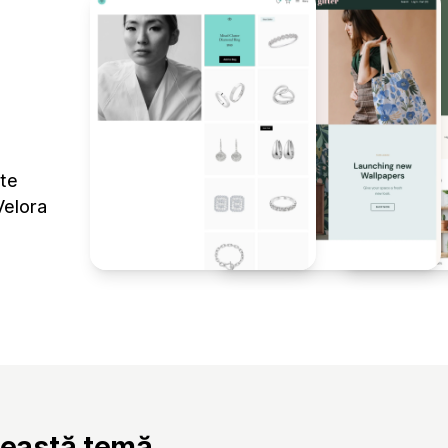
ute
Velora
ceastă temă