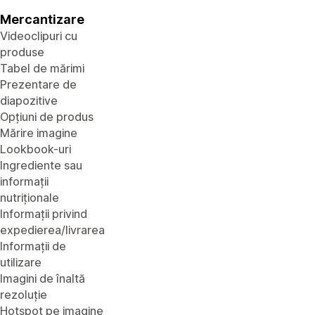
Mercantizare
Videoclipuri cu
produse
Tabel de mărimi
Prezentare de
diapozitive
Opțiuni de produs
Mărire imagine
Lookbook-uri
Ingrediente sau
informații
nutriționale
Informații privind
expedierea/livrarea
Informații de
utilizare
Imagini de înaltă
rezoluție
Hotspot pe imagine