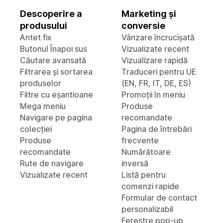
Descoperire a
Marketing și
produsului
conversie
Antet fix
Vânzare încrucișată
Butonul Înapoi sus
Vizualizate recent
Căutare avansată
Vizualizare rapidă
Filtrarea și sortarea
Traduceri pentru UE
produselor
(EN, FR, IT, DE, ES)
Filtre cu eșantioane
Promoții în meniu
Mega meniu
Produse
Navigare pe pagina
recomandate
colecției
Pagina de întrebări
Produse
frecvente
recomandate
Numărătoare
Rute de navigare
inversă
Vizualizate recent
Listă pentru
comenzi rapide
Formular de contact
personalizabil
Ferestre pop-up