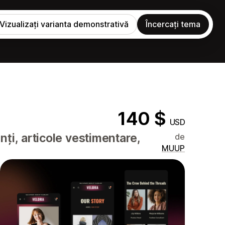
Vizualizați varianta demonstrativă
Încercați tema
140 $
USD
ți, articole vestimentare,
de
MUUP