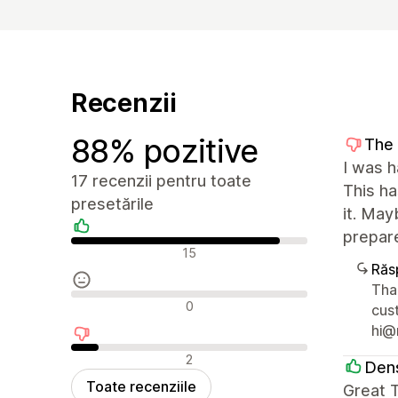
Recenzii
88% pozitive
The 
I was h
17 recenzii pentru toate
This ha
presetările
it. May
prepare
Recenzii pozitive
15
Răs
Than
Recenzii neutre
0
cus
hi@
Recenzii negative
2
Dens
Toate recenziile
Great T