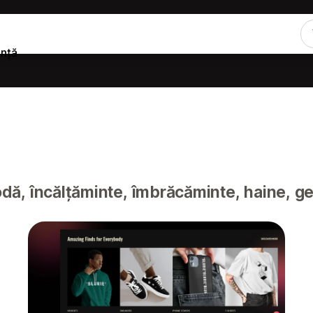
ență
ă, încălțăminte, îmbrăcăminte, haine, gen