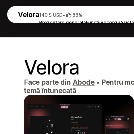
Velora
140 $ USD
•
88%
Prezentare generală
Funcții
Recenzii
Asist
Velora
Face parte din
Abode
•
Pentru mod
temă întunecată