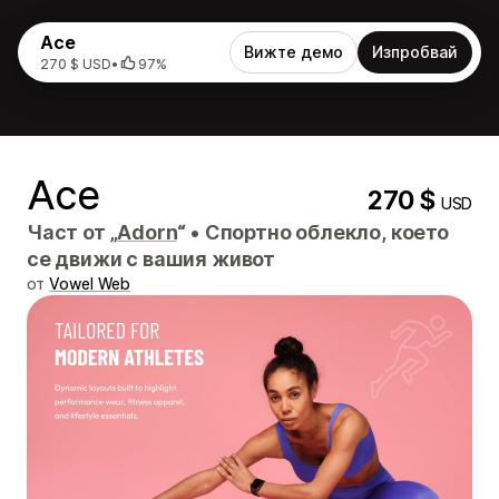
Ace
Вижте демо
Изпробвай
270 $ USD
•
97%
Ace
270 $
USD
Част от „
Adorn
“
•
Спортно облекло, което
се движи с вашия живот
от
Vowel Web