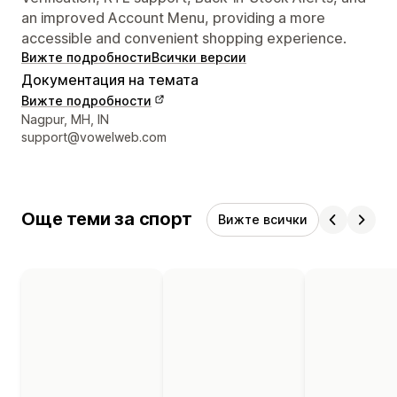
an improved Account Menu, providing a more
accessible and convenient shopping experience.
Вижте подробности
Всички версии
Документация на темата
Вижте подробности
Данни за връзка с дизайнера
Nagpur, MH, IN
support@vowelweb.com
Още теми за спорт
Вижте всички