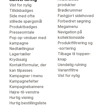
produkter
Vist for nylig
Brødkrummer
Tillidsbadges
Fastgjort sidehoved
Side med ofte
Forbedret søgning
stillede spørgsmål
Megamenu
Produktbadges
Navigation på
Presseomtale
kollektionsside
Pop op-vinduer med
Produktfiltrering og
kampagne
-sortering
Nedtællingsur
Tilbage til toppen-
Lagertæller
knap
Krydssalg
Uendelig rulning
Kontaktformular, der
Variantfiltre
kan tilpasses
Vist for nylig
Kampagner i menu
Kampagnefelter
Kampagnebannere
Højre-til-venstre
Hurtig visning
Hurtig bestillingsliste