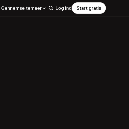
Gennemse temaer
Log ind
Start gratis