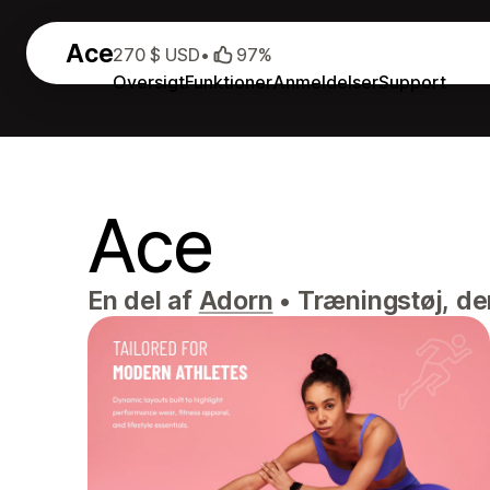
Ace
270 $ USD
•
97%
Oversigt
Funktioner
Anmeldelser
Support
Ace
En del af
Adorn
•
Træningstøj, der