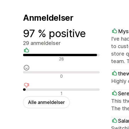
Anmeldelser
97 % positive
Mysa
I’ve ha
29 anmeldelser
to cust
store q
Positive anmeldelser
28
team. T
thew
Neutrale anmeldelser
0
Highly 
Negative anmeldelser
Ser
1
This t
Alle anmeldelser
The th
Sal
Switchi