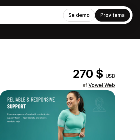
Se demo
Prøv tema
270 $
USD
af
Vowel Web