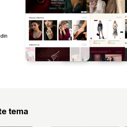
 din
tte tema