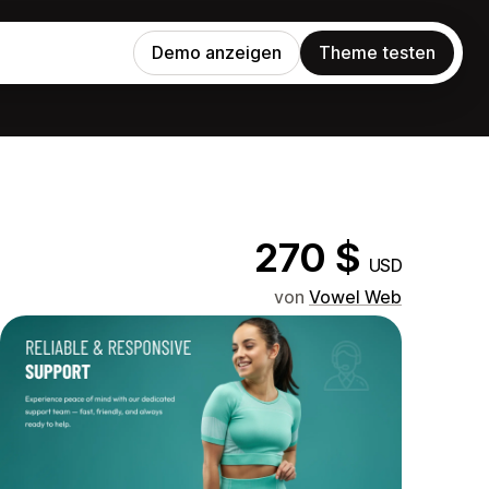
Demo anzeigen
Theme testen
270 $
USD
von
Vowel Web