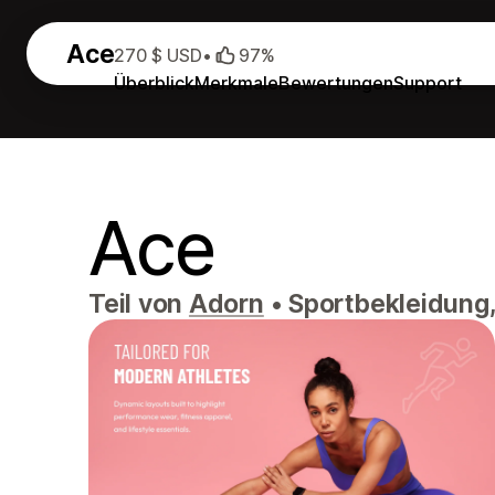
Ace
270 $ USD
•
97%
Überblick
Merkmale
Bewertungen
Support
Ace
Teil von
Adorn
•
Sportbekleidung,