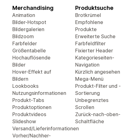
Merchandising
Produktsuche
Animation
Brotkrümel
Bilder-Hotspot
Empfohlene
Bildergalerien
Produkte
Bildzoom
Erweiterte Suche
Farbfelder
Farbfeldfilter
Größentabelle
Fixierter Header
Hochauflösende
Kategorieseiten-
Bilder
Navigation
Hover-Effekt auf
Kürzlich angesehen
Bildern
Mega-Menü
Lookbooks
Produkt-Filter und -
Nutzungsinformationen
Sortierung
Produkt-Tabs
Unbegrenztes
Produktoptionen
Scrollen
Produktvideos
Zurück-nach-oben-
Slideshow
Schaltfläche
Versand/Lieferinformationen
Vorher/Nachher-