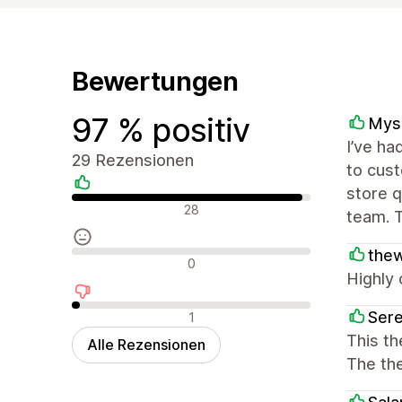
Bewertungen
97 % positiv
Mysa
I’ve ha
29 Rezensionen
to cust
store q
Positive Bewertungen
28
team. T
thew
Neutrale Bewertungen
0
Highly 
Negative Bewertungen
Ser
1
This t
Alle Rezensionen
The th