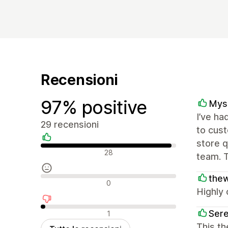
Recensioni
97% positive
Mysa
I’ve ha
29 recensioni
to cust
store q
Recensioni positive
28
team. T
thew
Recensioni neutrali
0
Highly 
Recensioni negative
Ser
1
This t