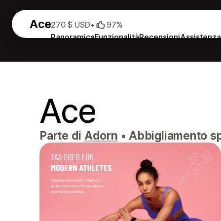
Ace
270 $ USD
•
97%
Panoramica
Funzionalità
Recensioni
Assistenz
Ace
Parte di
Adorn
•
Abbigliamento spo