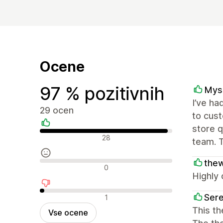
Ocene
97 % pozitivnih
Mysa
I’ve ha
29 ocen
to cust
store q
Pozitivne ocene
28
team. T
thew
Nevtralne ocene
0
Highly 
Negativne ocene
Ser
1
This t
Vse ocene