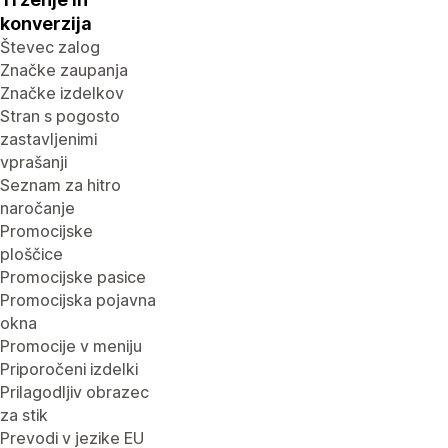
konverzija
Števec zalog
Značke zaupanja
Značke izdelkov
Stran s pogosto
zastavljenimi
vprašanji
Seznam za hitro
naročanje
Promocijske
ploščice
Promocijske pasice
Promocijska pojavna
okna
Promocije v meniju
Priporočeni izdelki
Prilagodljiv obrazec
za stik
Prevodi v jezike EU