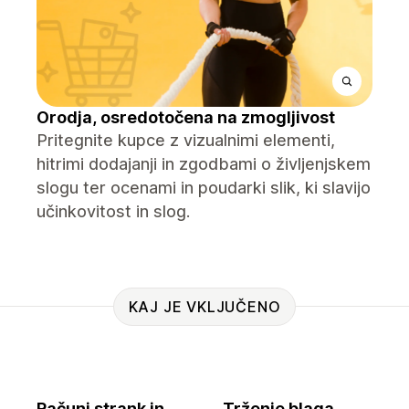
Orodja, osredotočena na zmogljivost
Pritegnite kupce z vizualnimi elementi,
hitrimi dodajanji in zgodbami o življenjskem
slogu ter ocenami in poudarki slik, ki slavijo
učinkovitost in slog.
KAJ JE VKLJUČENO
Računi strank in
Trženje blaga