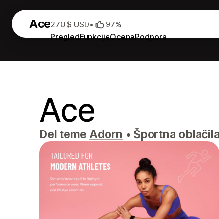
Ace
270 $ USD
•
97%
Pregled
Funkcije
Ocene
Podpora
Ace
Del teme
Adorn
•
Športna oblačila,