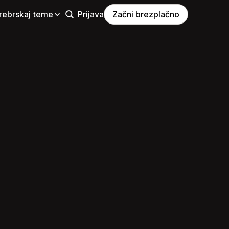
rebrskaj teme
Prijava
Začni brezplačno