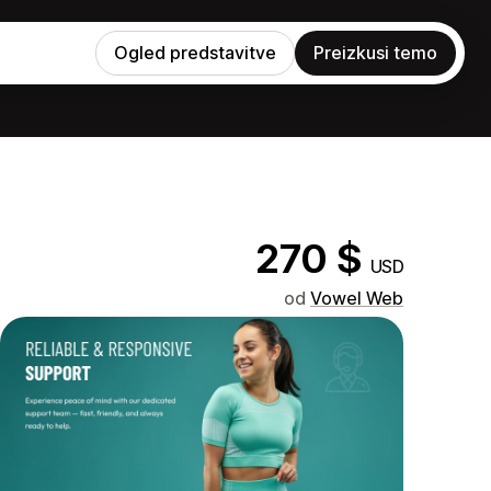
Ogled predstavitve
Preizkusi temo
270 $
USD
od
Vowel Web