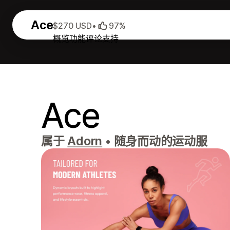
Ace
$270 USD
•
97%
概览
功能
评论
支持
Ace
属于
Adorn
•
随身而动的运动服