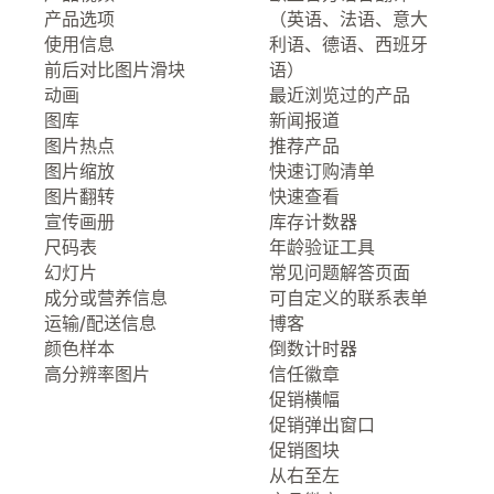
产品选项
（英语、法语、意大
使用信息
利语、德语、西班牙
前后对比图片滑块
语）
动画
最近浏览过的产品
图库
新闻报道
图片热点
推荐产品
图片缩放
快速订购清单
图片翻转
快速查看
宣传画册
库存计数器
尺码表
年龄验证工具
幻灯片
常见问题解答页面
成分或营养信息
可自定义的联系表单
运输/配送信息
博客
颜色样本
倒数计时器
高分辨率图片
信任徽章
促销横幅
促销弹出窗口
促销图块
从右至左