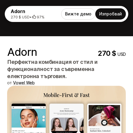
Adorn
Вижте демо
Изпробвай
270 $ USD
•
97%
Adorn
270 $
USD
Перфектна комбинация от стил и
функционалност за съвременна
електронна търговия.
от
Vowel Web