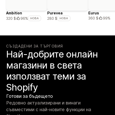
Ambition
Purevea
Eurus
360 $
99%
320 $
96%
280 $
НОВА
НОВА
СЪЗДАДЕНИ ЗА ТЪРГОВИЯ
Най-добрите онлайн
магазини в света
използват теми за
Shopify
Готови за бъдещето
Редовно актуализирани и винаги
съвместими с най-новите функции на