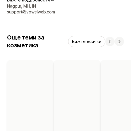
Данни за връзка с дизайнера
Nagpur, MH, IN
support@vowelweb.com
Още теми за
Вижте всички
козметика