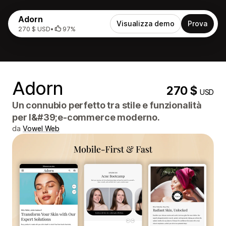
Adorn
Visualizza demo
Prova
270 $ USD
•
97%
Adorn
270 $
USD
Un connubio perfetto tra stile e funzionalità
per l&#39;e-commerce moderno.
da
Vowel Web