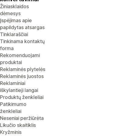
Žiniasklaidos
dėmesys
Įspėjimas apie
papildytas atsargas
Tinklaraščiai
Tinkinama kontaktų
forma
Rekomenduojami
produktai
Reklaminės plytelės
Reklaminės juostos
Reklaminiai
iškylantieji langai
Produktų ženkleliai
Patikimumo
ženkleliai
Neseniai peržiūrėta
Likučio skaitiklis
Kryžminis