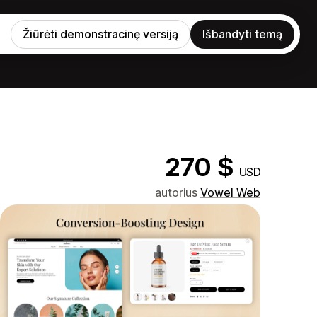
Žiūrėti demonstracinę versiją
Išbandyti temą
270 $
USD
autorius
Vowel Web