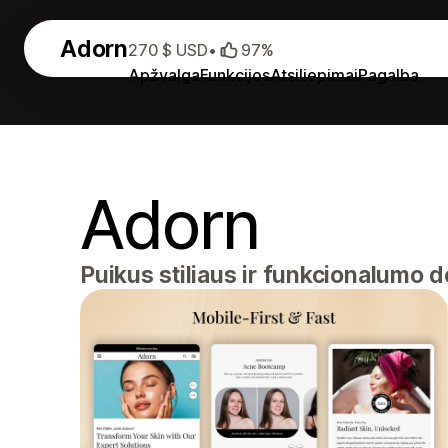
Adorn
270 $ USD
•
97%
Apžvalga
Funkcijos
Atsiliepimai
Pagalba
Adorn
Puikus stiliaus ir funkcionalumo d