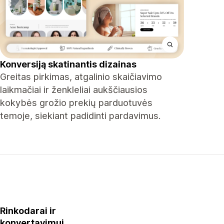
Konversiją skatinantis dizainas
Greitas pirkimas, atgalinio skaičiavimo
laikmačiai ir ženkleliai aukščiausios
kokybės grožio prekių parduotuvės
temoje, siekiant padidinti pardavimus.
Rinkodarai ir
konvertavimui