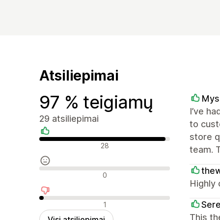
Atsiliepimai
97 % teigiamų
Mysa
I’ve ha
29 atsiliepimai
to cust
store q
Teigiami atsiliepimai
28
team. T
thew
Neutralūs atsiliepimai
0
Highly 
Neigiami atsiliepimai
Ser
1
This t
Visi atsiliepimai