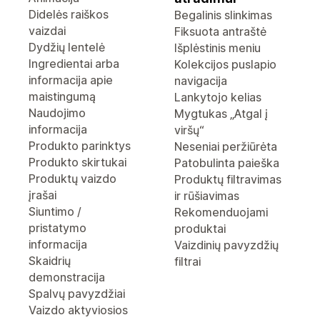
Didelės raiškos
Begalinis slinkimas
vaizdai
Fiksuota antraštė
Dydžių lentelė
Išplėstinis meniu
Ingredientai arba
Kolekcijos puslapio
informacija apie
navigacija
maistingumą
Lankytojo kelias
Naudojimo
Mygtukas „Atgal į
informacija
viršų“
Produkto parinktys
Neseniai peržiūrėta
Produkto skirtukai
Patobulinta paieška
Produktų vaizdo
Produktų filtravimas
įrašai
ir rūšiavimas
Siuntimo /
Rekomenduojami
pristatymo
produktai
informacija
Vaizdinių pavyzdžių
Skaidrių
filtrai
demonstracija
Spalvų pavyzdžiai
Vaizdo aktyviosios