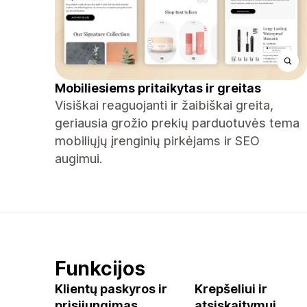
Mobiliesiems pritaikytas ir greitas
Visiškai reaguojanti ir žaibiškai greita,
geriausia grožio prekių parduotuvės tema
mobiliųjų įrenginių pirkėjams ir SEO
augimui.
Funkcijos
Klientų paskyros ir
Krepšeliui ir
prisijungimas
atsiskaitymui