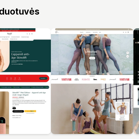
rduotuvės