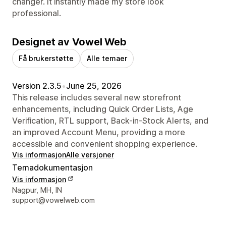
changer. It instantly made my store look
professional.
Designet av Vowel Web
Få brukerstøtte
Alle temaer
Version 2.3.5
•
June 25, 2026
This release includes several new storefront
enhancements, including Quick Order Lists, Age
Verification, RTL support, Back-in-Stock Alerts, and
an improved Account Menu, providing a more
accessible and convenient shopping experience.
Vis informasjon
Alle versjoner
Temadokumentasjon
Vis informasjon
Designerens kontaktinfo
Nagpur, MH, IN
support@vowelweb.com