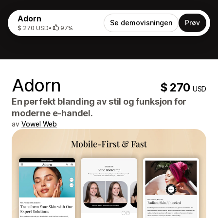
Adorn
Se demovisningen
Prøv
$ 270 USD
•
97%
Adorn
$ 270
USD
En perfekt blanding av stil og funksjon for
moderne e-handel.
av
Vowel Web