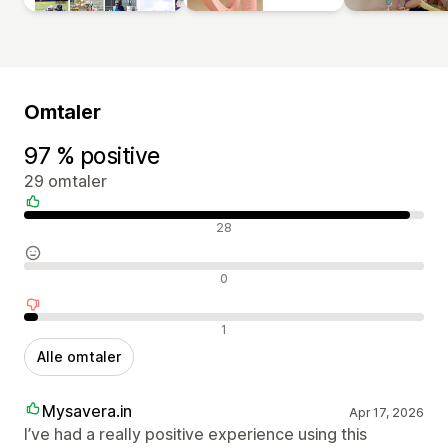
Omtaler
97 % positive
29 omtaler
Positive omtaler
28
Nøytrale omtaler
0
Negative omtaler
1
Alle omtaler
Mysavera.in
Apr 17, 2026
I’ve had a really positive experience using this