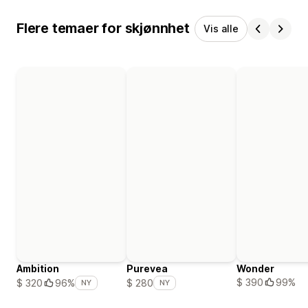
Flere temaer for skjønnhet
Vis alle
Ambition
Purevea
Wonder
$ 390
99%
$ 320
96%
$ 280
NY
NY