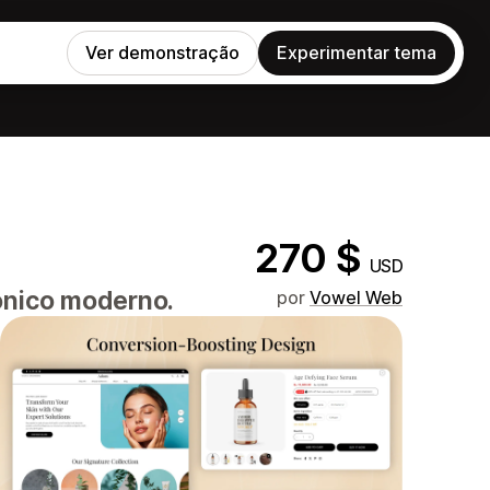
Ver demonstração
Experimentar tema
270 $
USD
rónico moderno.
por
Vowel Web