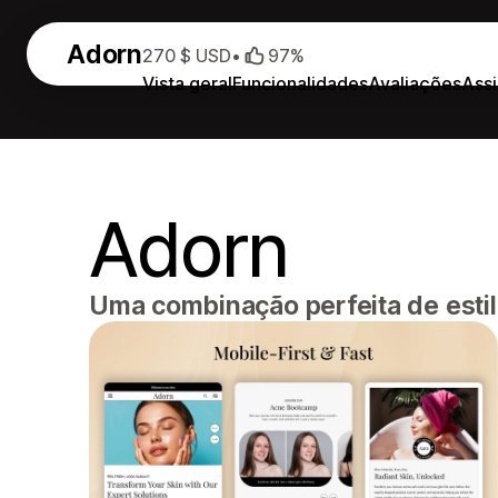
Adorn
270 $ USD
•
97%
Vista geral
Funcionalidades
Avaliações
Assi
Adorn
Uma combinação perfeita de estil