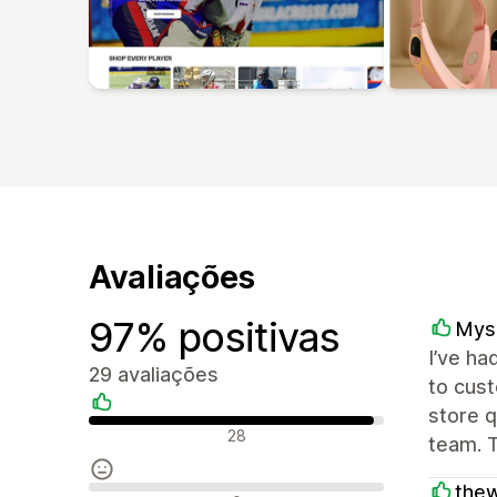
Avaliações
97% positivas
Mysa
I’ve ha
29 avaliações
to cust
store q
Avaliações positivas
28
team. T
thew