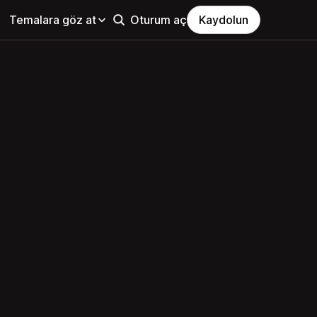
Temalara göz at
Oturum aç
Kaydolun