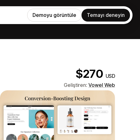
Demoyu görüntüle
Temayı deneyin
$270
USD
Geliştiren:
Vowel Web