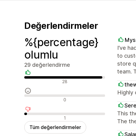
Değerlendirmeler
%{percentage}
Mysa
I’ve ha
olumlu
to cust
store q
29 değerlendirme
team. T
Olumlu değerlendirmeler
28
thew
Highly 
Nötr değerlendirmeler
0
Ser
This t
Olumsuz değerlendirmeler
1
The th
Tüm değerlendirmeler
Sal