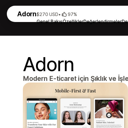
Adorn
$270 USD
•
97%
Genel Bakış
Özellikler
Değerlendirmeler
De
Adorn
Modern E-ticaret için Şıklık ve İş