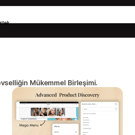
stek
levselliğin Mükemmel Birleşimi.