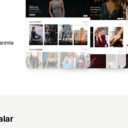
arımla
alar