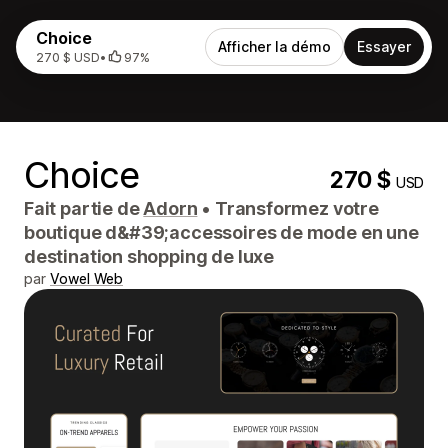
Choice
Afficher la démo
Essayer
270 $ USD
•
97%
Choice
270 $
USD
Fait partie de
Adorn
•
Transformez votre
boutique d&#39;accessoires de mode en une
destination shopping de luxe
par
Vowel Web