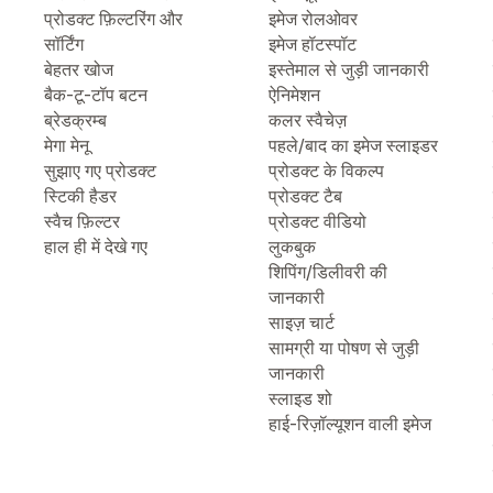
प्रोडक्ट फ़िल्टरिंग और
इमेज रोलओवर
सॉर्टिंग
इमेज हॉटस्पॉट
बेहतर खोज
इस्तेमाल से जुड़ी जानकारी
बैक-टू-टॉप बटन
ऐनिमेशन
ब्रेडक्रम्ब
कलर स्वैचेज़
मेगा मेनू
पहले/बाद का इमेज स्लाइडर
सुझाए गए प्रोडक्ट
प्रोडक्ट के विकल्प
स्टिकी हैडर
प्रोडक्ट टैब
स्वैच फ़िल्टर
प्रोडक्ट वीडियो
हाल ही में देखे गए
लुकबुक
शिपिंग/डिलीवरी की
जानकारी
साइज़ चार्ट
सामग्री या पोषण से जुड़ी
जानकारी
स्लाइड शो
हाई-रिज़ॉल्यूशन वाली इमेज