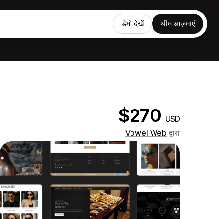
डेमो देखें
थीम आज़माएं
$270
USD
Vowel Web
द्वारा