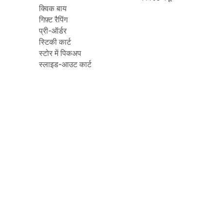
क्विक बाय
गिफ़्ट रैपिंग
प्री-ऑर्डर
स्टिकी कार्ट
स्टोर में पिकअप
स्लाइड-आउट कार्ट