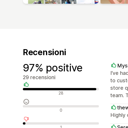
Recensioni
97% positive
Mysa
I’ve ha
29 recensioni
to cust
store q
Recensioni positive
28
team. T
thew
Recensioni neutrali
0
Highly 
Recensioni negative
Ser
1