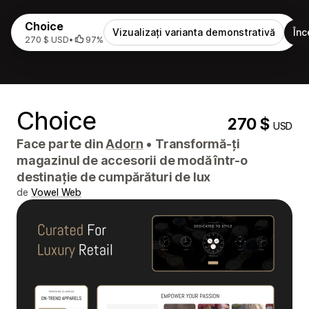
Choice
Vizualizați varianta demonstrativă
Înc
270 $ USD
•
97%
Choice
270 $
USD
Face parte din
Adorn
•
Transformă-ți
magazinul de accesorii de modă într-o
destinație de cumpărături de lux
de
Vowel Web