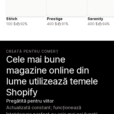
Stitch
Prestige
Serenity
100 $
92%
400 $
91%
400 $
94%
CREATĂ PENTRU COMERȚ
Cele mai bune
magazine online din
lume utilizează temele
Shopify
Pregătită pentru viitor
Actualizată constant; funcționează