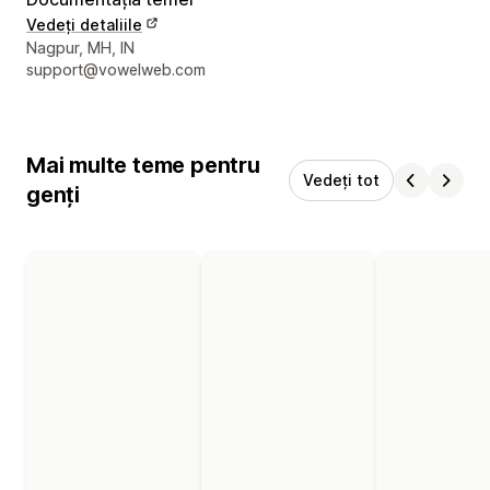
Vedeți detaliile
Detaliile de contact ale designerului
Nagpur, MH, IN
support@vowelweb.com
Mai multe teme pentru
Vedeți tot
genți