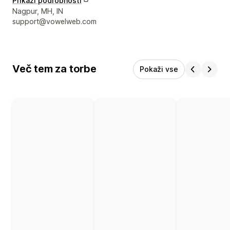
Prikaži podrobnosti
Podatki za stik z oblikovalcem
Nagpur, MH, IN
support@vowelweb.com
Več tem za torbe
Pokaži vse