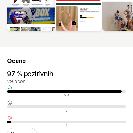
Ocene
97 % pozitivnih
29 ocen
Pozitivne ocene
28
Nevtralne ocene
0
Negativne ocene
1