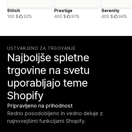
Stitch
Prestige
Serenity
100 $
92%
400 $
91%
400 $
94%
USTVARJENO ZA TRGOVANJE
Najboljše spletne
trgovine na svetu
uporabljajo teme
Shopify
Pripravljeno na prihodnost
Redno posodobljeno in vedno deluje z
najnovejšimi funkcijami Shopify.