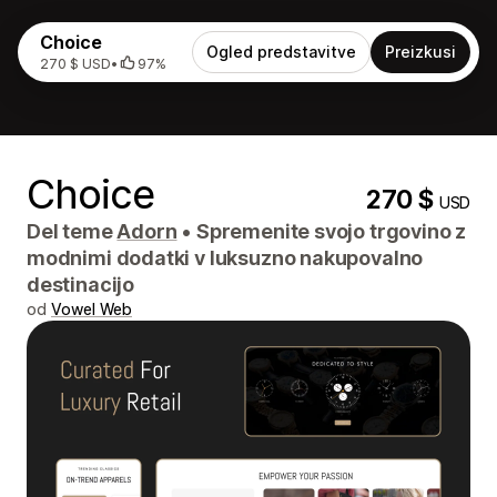
Choice
Ogled predstavitve
Preizkusi
270 $ USD
•
97%
Choice
270 $
USD
Del teme
Adorn
•
Spremenite svojo trgovino z
modnimi dodatki v luksuzno nakupovalno
destinacijo
od
Vowel Web