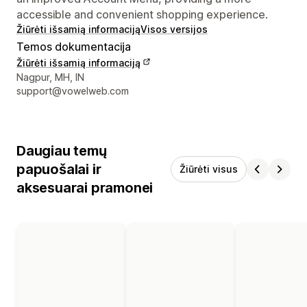
accessible and convenient shopping experience.
Žiūrėti išsamią informaciją
Visos versijos
Temos dokumentacija
Žiūrėti išsamią informaciją
Kūrėjo kontaktiniai duomenys
Nagpur, MH, IN
support@vowelweb.com
Daugiau temų
papuošalai ir
Žiūrėti visus
aksesuarai pramonei