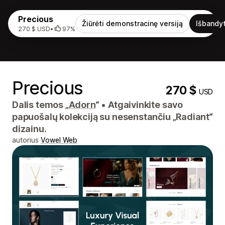
Precious
Žiūrėti demonstracinę versiją
Išbandyt
270 $ USD
•
97%
Precious
270 $
USD
Dalis temos „
Adorn
“
•
Atgaivinkite savo
papuošalų kolekciją su nesenstančiu „Radiant“
dizainu.
autorius
Vowel Web