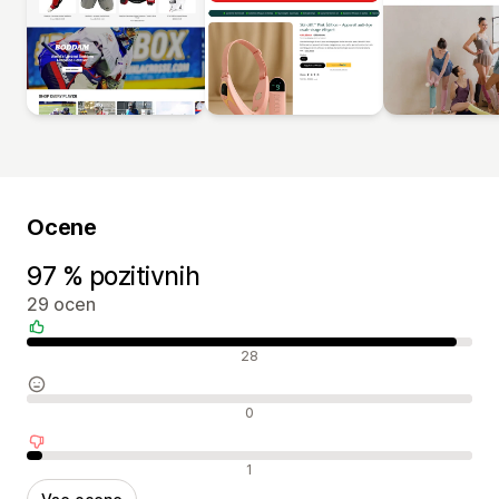
Ocene
97 % pozitivnih
29 ocen
Pozitivne ocene
28
Nevtralne ocene
0
Negativne ocene
1