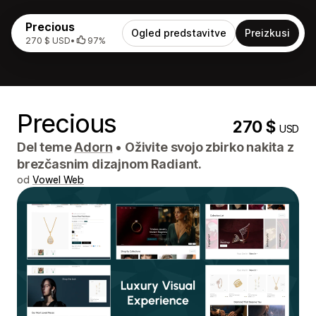
Precious
Ogled predstavitve
Preizkusi
270 $ USD
•
97%
Precious
270 $
USD
Del teme
Adorn
•
Oživite svojo zbirko nakita z
brezčasnim dizajnom Radiant.
od
Vowel Web