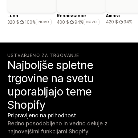
Luna
Renaissance
Amara
420 $
94%
320 $
100%
400 $
94%
NOVO
NOVO
USTVARJENO ZA TRGOVANJE
Najboljše spletne
trgovine na svetu
uporabljajo teme
Shopify
Pripravljeno na prihodnost
Redno posodobljeno in vedno deluje z
najnovejšimi funkcijami Shopify.