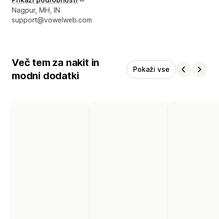
Podatki za stik z oblikovalcem
Nagpur, MH, IN
support@vowelweb.com
Več tem za nakit in
Pokaži vse
modni dodatki