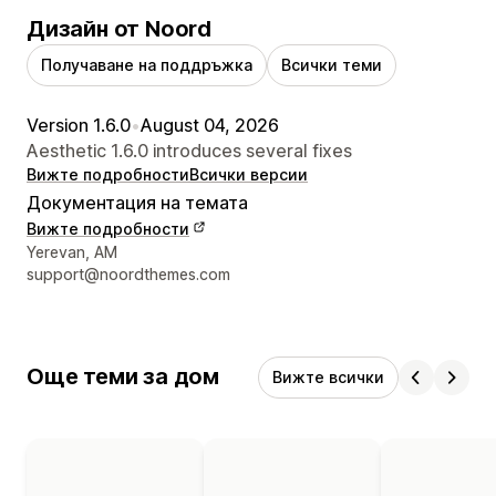
Дизайн от Noord
Получаване на поддръжка
Всички теми
Version 1.6.0
•
August 04, 2026
Aesthetic 1.6.0 introduces several fixes
Вижте подробности
Всички версии
Документация на темата
Вижте подробности
Данни за връзка с дизайнера
Yerevan, AM
support@noordthemes.com
Още теми за дом
Вижте всички