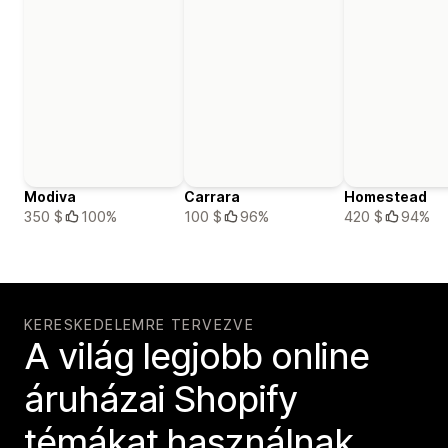
Modiva
Carrara
Homestead
350 $
100%
100 $
96%
420 $
94%
KERESKEDELEMRE TERVEZVE
A világ legjobb online
áruházai Shopify
témákat használnak