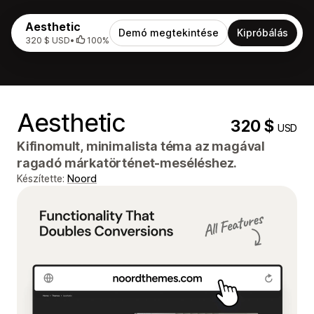
Aesthetic
Demó megtekintése
Kipróbálás
320 $ USD
•
100%
Aesthetic
320 $
USD
Kifinomult, minimalista téma az magával
ragadó márkatörténet-meséléshez.
Készítette:
Noord