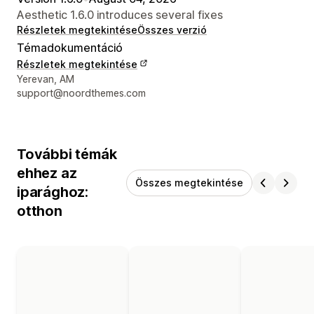
Aesthetic 1.6.0 introduces several fixes
Részletek megtekintése
Összes verzió
Témadokumentáció
Részletek megtekintése
Dizájner kapcsolattartási adatai
Yerevan, AM
support@noordthemes.com
További témák
ehhez az
Összes megtekintése
iparághoz:
otthon