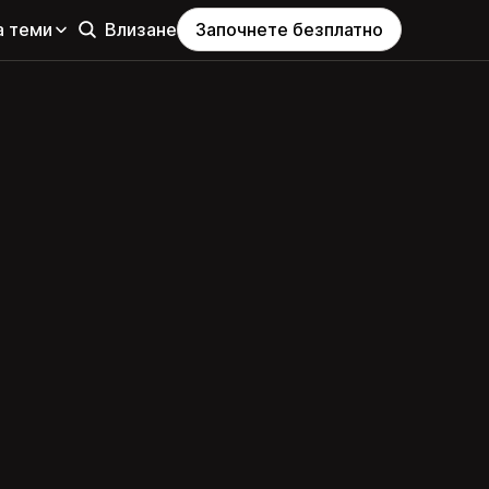
а теми
Влизане
Започнете безплатно