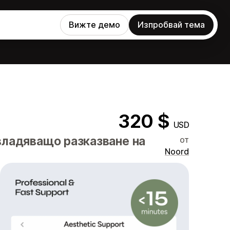
Вижте демо
Изпробвай тема
320 $
USD
владяващо разказване на
от
Noord