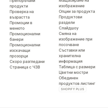
Мащабиране на
Препоръчани
изображение
продукти
Опции за продукта
Проверка на
Продуктови
възрастта
раздели
Промоции в
Слайдшоу
менюто
Смяна на
Промоционални
изображение при
банери
посочване
Промоционални
Съставки или
изскачащи
хранителна
прозорци
информация
Скоро разгледани
Таблица с размери
Страница с ЧЗВ
Цветни мостри
Обединен
продуктов листинг
SHOPIFY PLUS