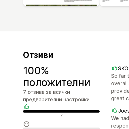
Отзиви
100%
SKO
So far 
положителни
overall
provide
7 отзива за всички
great 
предварителни настройки
Joes
Положителни отзиви
7
We had 
respon