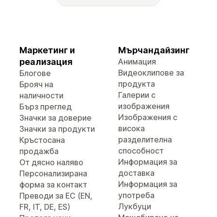
Маркетинг и
Мърчандайзинг
реализация
Анимация
Видеоклипове за
Блогове
продукта
Брояч на
Галерии с
наличности
изображения
Бърз преглед
Изображения с
Значки за доверие
висока
Значки за продукти
разделителна
Кръстосана
способност
продажба
Информация за
От дясно наляво
доставка
Персонализирана
Информация за
форма за контакт
употреба
Преводи за ЕС (EN,
Лукбуци
FR, IT, DE, ES)