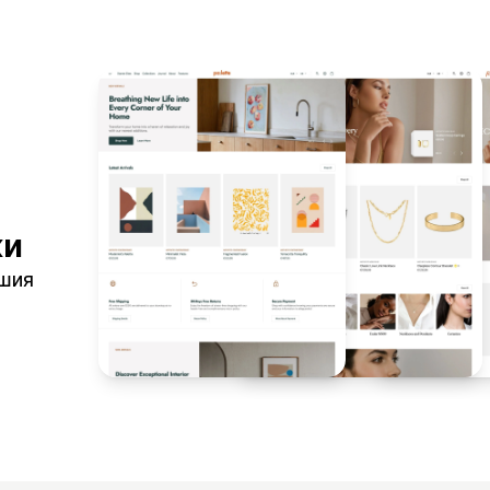
ки
ашия