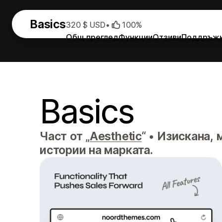
Basics
320 $ USD
•
100%
Общ преглед
Функции
Отзиви
Поддръж
Basics
Част от „
Aesthetic
“
•
Изискана, 
истории на марката.