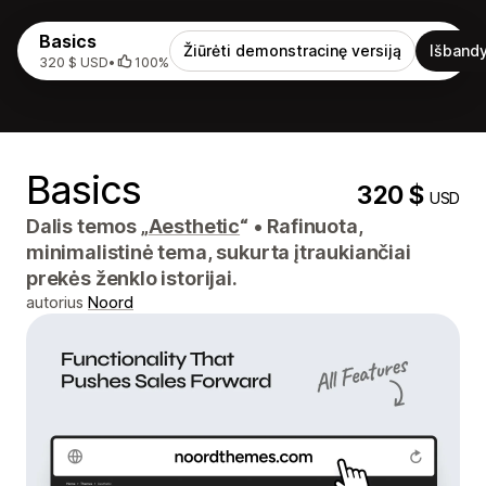
Basics
Žiūrėti demonstracinę versiją
Išbandy
320 $ USD
•
100%
Basics
320 $
USD
Dalis temos „
Aesthetic
“
•
Rafinuota,
minimalistinė tema, sukurta įtraukiančiai
prekės ženklo istorijai.
autorius
Noord