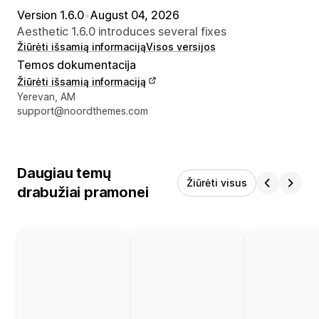
Version 1.6.0
•
August 04, 2026
Aesthetic 1.6.0 introduces several fixes
Žiūrėti išsamią informaciją
Visos versijos
Temos dokumentacija
Žiūrėti išsamią informaciją
Kūrėjo kontaktiniai duomenys
Yerevan, AM
support@noordthemes.com
Daugiau temų
Žiūrėti visus
drabužiai pramonei