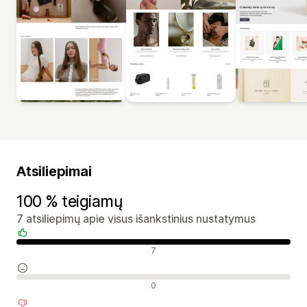
Atsiliepimai
100 % teigiamų
7 atsiliepimų apie visus išankstinius nustatymus
Teigiami atsiliepimai
7
Neutralūs atsiliepimai
0