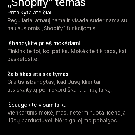
„Shopify“ temas
Pritaikyta ateičiai
Reguliariai atnaujinama ir visada suderinama su
naujausiomis „Shopify“ funkcijomis.
Išbandykite prieš mokėdami
Tinkinkite tol, kol patiks. Mokėkite tik tada, kai
paskelbsite.
Žaibiškas atsiskaitymas
Greitis išbandytas, kad Jūsų klientai
atsiskaitytų per rekordiškai trumpą laiką.
Išsaugokite visam laikui
Vienkartinis mokėjimas, neterminuota licencija
Jūsų parduotuvei. Nėra galiojimo pabaigos.