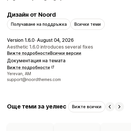
Дизайн от Noord
Получаване на поддръжка
Всички теми
Version 1.6.0
•
August 04, 2026
Aesthetic 1.6.0 introduces several fixes
Вижте подробности
Всички версии
Документация на темата
Вижте подробности
Данни за връзка с дизайнера
Yerevan, AM
support@noordthemes.com
Още теми за уелнес
Вижте всички