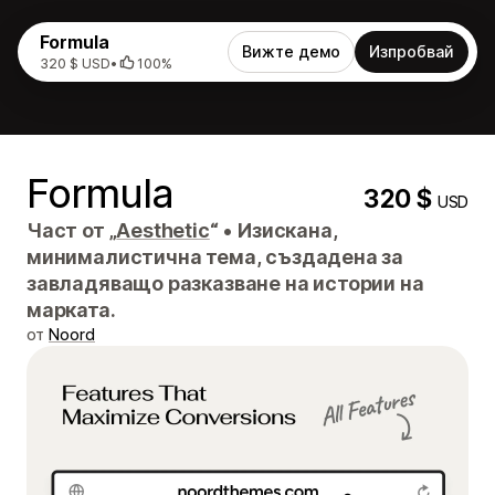
Formula
Вижте демо
Изпробвай
320 $ USD
•
100%
Formula
320 $
USD
Част от „
Aesthetic
“
•
Изискана,
минималистична тема, създадена за
завладяващо разказване на истории на
марката.
от
Noord