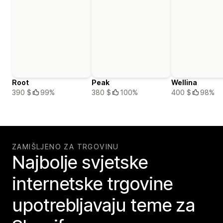
Root
Peak
Wellina
390 $
99%
380 $
100%
400 $
98%
ZAMIŠLJENO ZA TRGOVINU
Najbolje svjetske
internetske trgovine
upotrebljavaju teme za