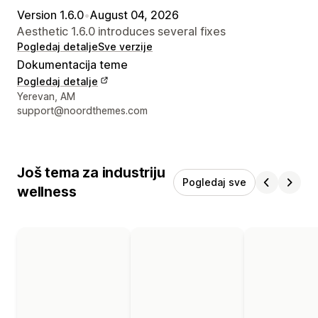
Version 1.6.0
•
August 04, 2026
Aesthetic 1.6.0 introduces several fixes
Pogledaj detalje
Sve verzije
Dokumentacija teme
Pogledaj detalje
Podaci za kontakt dizajnera
Yerevan, AM
support@noordthemes.com
Još tema za industriju
Pogledaj sve
wellness