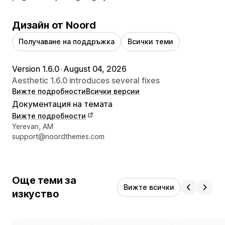
Дизайн от Noord
Получаване на поддръжка
Всички теми
Version 1.6.0
•
August 04, 2026
Aesthetic 1.6.0 introduces several fixes
Вижте подробности
Всички версии
Документация на темата
Вижте подробности
Данни за връзка с дизайнера
Yerevan, AM
support@noordthemes.com
Още теми за
Вижте всички
изкуство