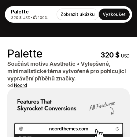
Palette
Zobrazit ukázku
Vyzkoušet
320 $ USD
•
100%
Palette
320 $
USD
Součást motivu
Aesthetic
•
Vylepšené,
minimalistické téma vytvořené pro pohlcující
vyprávění příběhů značky.
od
Noord