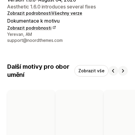
Aesthetic 1.6.0 introduces several fixes
Zobrazit podrobnosti
Všechny verze
Dokumentace k motivu
Zobrazit podrobnosti
Kontaktní údaje designéra
Yerevan, AM
support@noordthemes.com
Další motivy pro obor
Zobrazit vše
umění