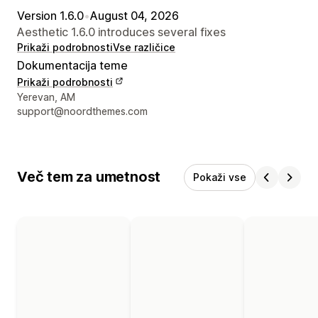
Version 1.6.0
•
August 04, 2026
Aesthetic 1.6.0 introduces several fixes
Prikaži podrobnosti
Vse različice
Dokumentacija teme
Prikaži podrobnosti
Podatki za stik z oblikovalcem
Yerevan, AM
support@noordthemes.com
Več tem za umetnost
Pokaži vse