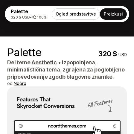
Palette
Ogled predstavitve
Preizkusi
320 $ USD
•
100%
Palette
320 $
USD
Del teme
Aesthetic
•
Izpopolnjena,
minimalistična tema, zgrajena za poglobljeno
pripovedovanje zgodb blagovne znamke.
od
Noord