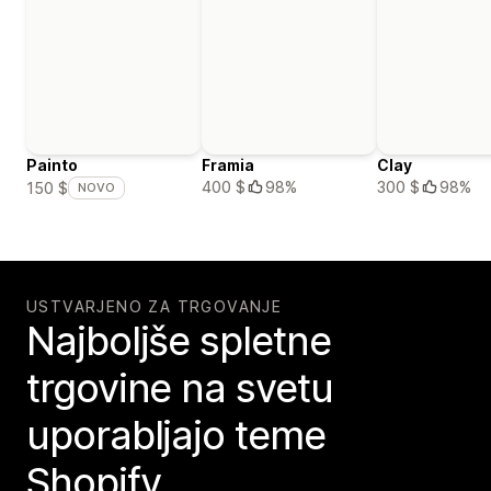
Painto
Framia
Clay
400 $
98%
300 $
98%
150 $
NOVO
USTVARJENO ZA TRGOVANJE
Najboljše spletne
trgovine na svetu
uporabljajo teme
Shopify