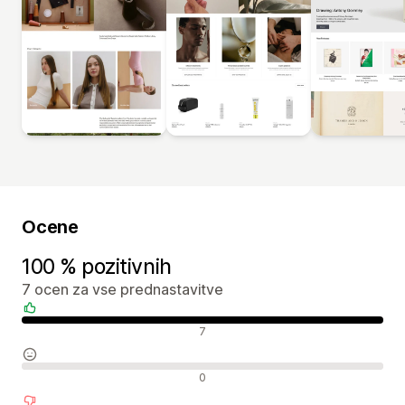
Ocene
100 % pozitivnih
7 ocen za vse prednastavitve
Pozitivne ocene
7
Nevtralne ocene
0