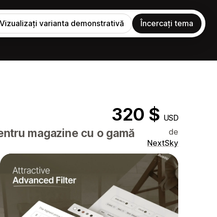
Vizualizați varianta demonstrativă
Încercați tema
320 $
USD
pentru magazine cu o gamă
de
NextSky