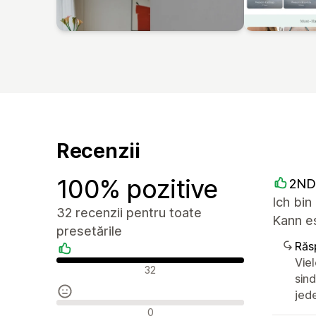
Recenzii
100% pozitive
2ND
Ich bin
32 recenzii pentru toate
Kann es
presetările
Răs
Vie
Recenzii pozitive
32
sin
jede
Recenzii neutre
0