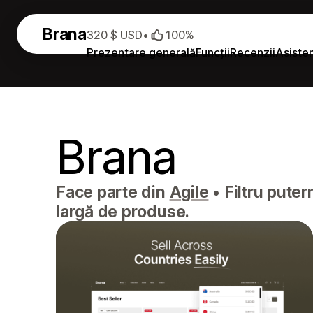
Brana
320 $ USD
•
100%
Prezentare generală
Funcții
Recenzii
Asiste
Brana
Face parte din
Agile
•
Filtru pute
largă de produse.