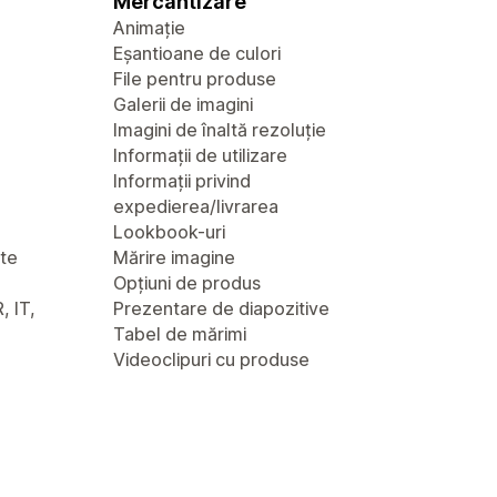
Mercantizare
Animație
Eșantioane de culori
File pentru produse
Galerii de imagini
Imagini de înaltă rezoluție
Informații de utilizare
Informații privind
expedierea/livrarea
Lookbook-uri
nte
Mărire imagine
Opțiuni de produs
, IT,
Prezentare de diapozitive
Tabel de mărimi
Videoclipuri cu produse