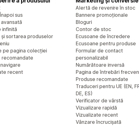
erire a produsului
Marketing și conversie
x
Alertă de revenire în stoc
Înapoi sus
Bannere promoționale
 avansată
Bloguri
infinită
Contor de stoc
a și sortarea produselor
Ecusoane de încredere
eniu
Ecusoane pentru produse
 pe pagina colecției
Formular de contact
e recomandate
personalizabil
 navigare
Numărătoare inversă
ate recent
Pagina de întrebări frecve
Produse recomandate
Traduceri pentru UE (EN, FR
DE, ES)
Verificator de vârstă
Vizualizare rapidă
Vizualizate recent
Vânzare încrucișată