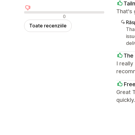
Tail
That's 
Recenzii negative
0
Răs
Toate recenziile
Tha
iss
deli
The
I reall
recom
Free
Great 
quickl