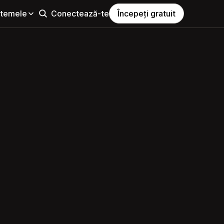
i temele
Conectează-te
Începeți gratuit