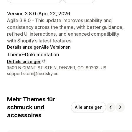
Version 3.8.0
•
April 22, 2026
Agile 3.8.0 - This update improves usability and
consistency across the theme, with better guidance,
refined UI interactions, and enhanced compatibility
with Shopify’s latest features.
Details anzeigen
Alle Versionen
Theme-Dokumentation
Details anzeigen
Designer-Kontaktdaten
1500 N GRANT ST STE N, DENVER, CO, 80203, US
support.store@nextsky.co
Mehr Themes für
schmuck und
Alle anzeigen
accessoires