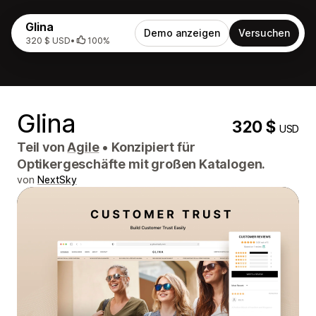
Glina
Demo anzeigen
Versuchen
320 $ USD
•
100%
Glina
320 $
USD
Teil von
Agile
•
Konzipiert für
Optikergeschäfte mit großen Katalogen.
von
NextSky