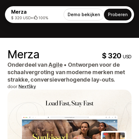
Merza
Demo bekijken
Proberen
$ 320 USD
•
100%
Merza
$ 320
USD
Onderdeel van
Agile
•
Ontworpen voor de
schaalvergroting van moderne merken met
strakke, conversieverhogende lay-outs.
door
NextSky