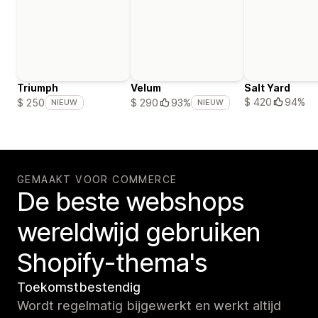
Triumph
Velum
Salt Yard
$ 420
94%
$ 250
$ 290
93%
NIEUW
NIEUW
GEMAAKT VOOR COMMERCE
De beste webshops
wereldwijd gebruiken
Shopify-thema's
Toekomstbestendig
Wordt regelmatig bijgewerkt en werkt altijd