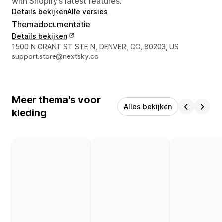
with Shopify’s latest features.
Details bekijken
Alle versies
Themadocumentatie
Details bekijken
Contactgegevens ontwerper
1500 N GRANT ST STE N, DENVER, CO, 80203, US
support.store@nextsky.co
Meer thema's voor
Alles bekijken
kleding