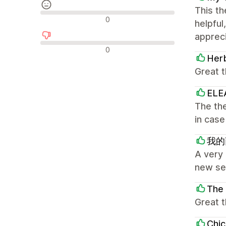
This t
รีวิวที่เป็นกลาง
0
helpful
appreci
รีวิวเชิงลบ
0
Her
Great 
ELE
The th
in cas
我的
A very 
new se
The
Great 
Chic