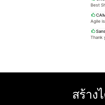
Best S
CAM
Agile i
San
Thank 
สร้าง