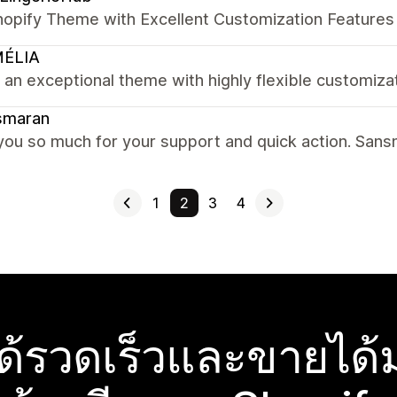
hopify Theme with Excellent Customization Features
ÉLIA
s an exceptional theme with highly flexible customiz
smaran
you so much for your support and quick action. San
1
2
3
4
ได้รวดเร็วและขายได้ม