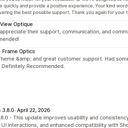
ue quickly and provide a positive experience. Your kind word
vering the best possible support. Thank you again for your 
 View Optique
y appreciate their support, communication, and commi
mended!
 Frame Optics
Theme &amp; and great customer support. Had some 
y. Definitely Recommended.
 3.8.0
•
April 22, 2026
.8.0 - This update improves usability and consistenc
 UI interactions, and enhanced compatibility with Sho