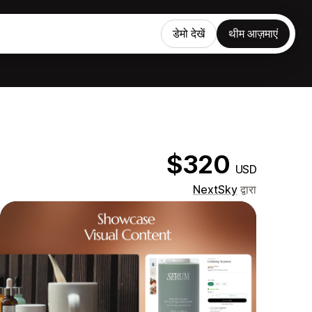
डेमो देखें
थीम आज़माएं
$320
USD
NextSky
द्वारा