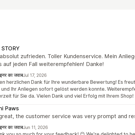
 STORY
 absolut zufrieden. Toller Kundenservice. Mein Anlie
 auf jeden Fall weiterempfehlen! Danke!
ाइनर का जवाब
Jul 17, 2026
len herzlichen Dank für Ihre wunderbare Bewertung! Es freut
d und Ihr Anliegen sofort gelöst werden konnte. Weiterempf
rzeit für Sie da. Vielen Dank und viel Erfolg mit Ihrem Shop!
mi Paws
great, the customer service was very prompt and re
ाइनर का जवाब
Jun 11, 2026
nk you so much for your feedback! 😊 We're delighted to he