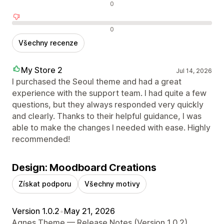
Neutrální recenze
0
Negativní recenze
0
Všechny recenze
My Store 2
Jul 14, 2026
I purchased the Seoul theme and had a great
experience with the support team. I had quite a few
questions, but they always responded very quickly
and clearly. Thanks to their helpful guidance, I was
able to make the changes I needed with ease. Highly
recommended!
Design: Moodboard Creations
Získat podporu
Všechny motivy
Version 1.0.2
•
May 21, 2026
Agnes Theme — Release Notes (Version 1.0.2)