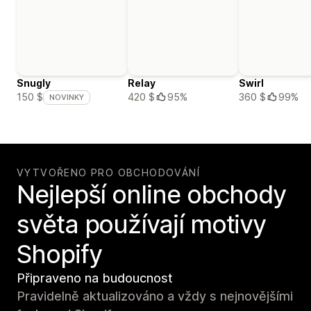
Snugly
Relay
Swirl
420 $
95%
360 $
99%
150 $
NOVINKY
VYTVOŘENO PRO OBCHODOVÁNÍ
Nejlepší online obchody
světa používají motivy
Shopify
Připraveno na budoucnost
Pravidelně aktualizováno a vždy s nejnovějšími