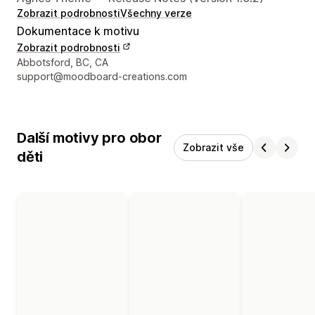
Zobrazit podrobnosti
Všechny verze
Dokumentace k motivu
Zobrazit podrobnosti
Kontaktní údaje designéra
Abbotsford, BC, CA
support@moodboard-creations.com
Další motivy pro obor
Zobrazit vše
děti