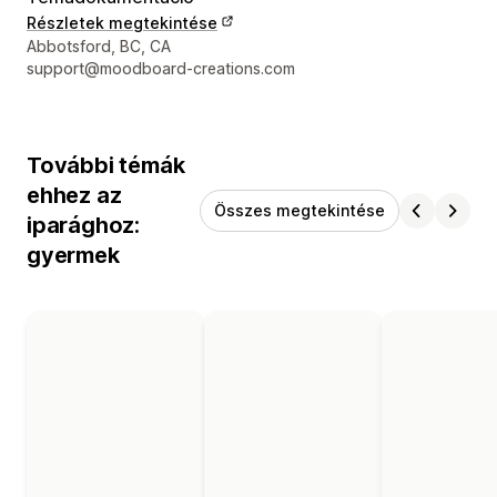
Részletek megtekintése
Dizájner kapcsolattartási adatai
Abbotsford, BC, CA
support@moodboard-creations.com
További témák
ehhez az
Összes megtekintése
iparághoz:
gyermek