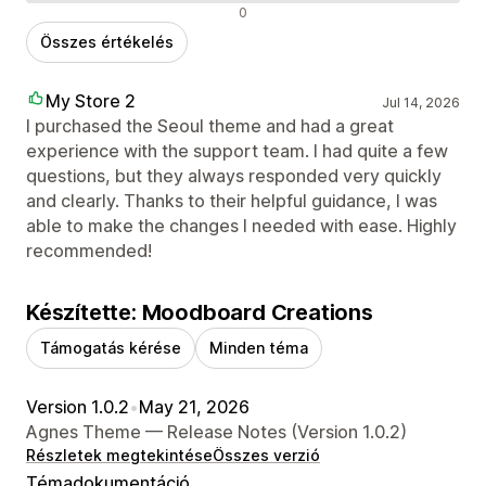
Negatív értékelések
0
Összes értékelés
My Store 2
Jul 14, 2026
I purchased the Seoul theme and had a great
experience with the support team. I had quite a few
questions, but they always responded very quickly
and clearly. Thanks to their helpful guidance, I was
able to make the changes I needed with ease. Highly
recommended!
Készítette: Moodboard Creations
Támogatás kérése
Minden téma
Version 1.0.2
•
May 21, 2026
Agnes Theme — Release Notes (Version 1.0.2)
Részletek megtekintése
Összes verzió
Témadokumentáció