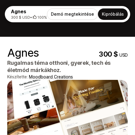
Agnes
Demó megtekintése
Kipróbálás
300 $ USD
•
100%
Agnes
300 $
USD
Rugalmas téma otthoni, gyerek, tech és
életmód márkákhoz.
Készítette:
Moodboard Creations