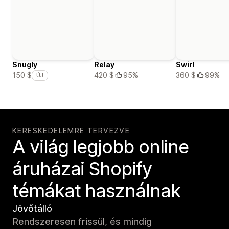
Snugly
Relay
Swirl
420 $
95%
360 $
99%
150 $
ÚJ
KERESKEDELEMRE TERVEZVE
A világ legjobb online
áruházai Shopify
témákat használnak
Jövőtálló
Rendszeresen frissül, és mindig