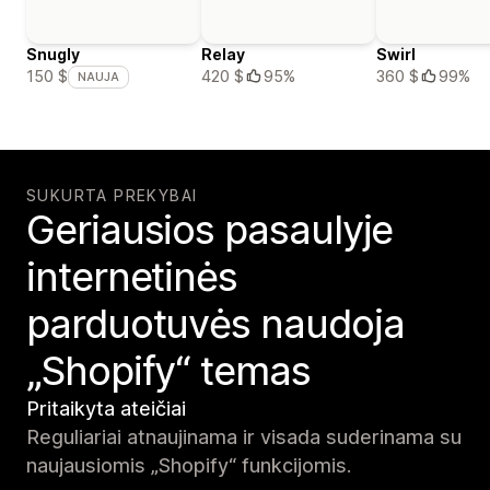
Snugly
Relay
Swirl
420 $
95%
360 $
99%
150 $
NAUJA
SUKURTA PREKYBAI
Geriausios pasaulyje
internetinės
parduotuvės naudoja
„Shopify“ temas
Pritaikyta ateičiai
Reguliariai atnaujinama ir visada suderinama su
naujausiomis „Shopify“ funkcijomis.