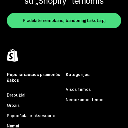
su „Shopify“ temomis
Pradėkite nemokamą bandomąjį laikotarpį
Populiariausios pramonės
Kategorijos
šakos
Visos temos
Drabužiai
Nemokamos temos
Grožis
Papuošalai ir aksesuarai
Namai