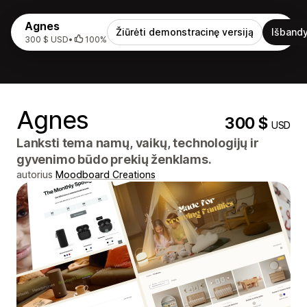
Agnes
Žiūrėti demonstracinę versiją
Išbandy
300 $ USD
•
100%
Agnes
300 $
USD
Lanksti tema namų, vaikų, technologijų ir
gyvenimo būdo prekių ženklams.
autorius
Moodboard Creations