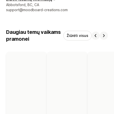
Kūrėjo kontaktiniai duomenys
Abbotsford, BC, CA
support@moodboard-creations.com
Daugiau temų vaikams
Žiūrėti visus
pramonei