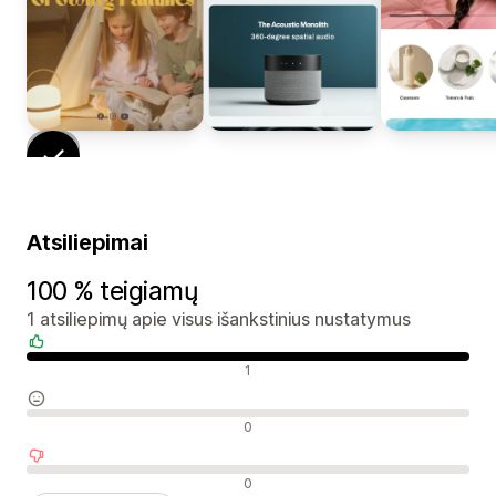
Atsiliepimai
100 % teigiamų
1 atsiliepimų apie visus išankstinius nustatymus
Teigiami atsiliepimai
1
Neutralūs atsiliepimai
0
Neigiami atsiliepimai
0