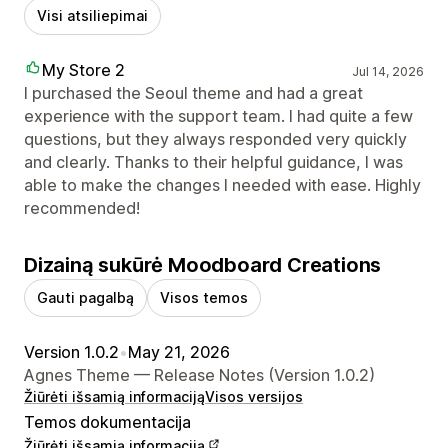
Visi atsiliepimai
My Store 2
Jul 14, 2026
I purchased the Seoul theme and had a great
experience with the support team. I had quite a few
questions, but they always responded very quickly
and clearly. Thanks to their helpful guidance, I was
able to make the changes I needed with ease. Highly
recommended!
Dizainą sukūrė Moodboard Creations
Gauti pagalbą
Visos temos
Version 1.0.2
•
May 21, 2026
Agnes Theme — Release Notes (Version 1.0.2)
Žiūrėti išsamią informaciją
Visos versijos
Temos dokumentacija
Žiūrėti išsamią informaciją