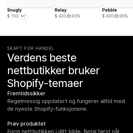
Snugly
Relay
Pebble
$ 420
95%
$ 400
98%
$ 150
NY
SKAPT FOR HANDEL
Verdens beste
nettbutikker bruker
Shopify-temaer
Fremtidssikker
Regelmessig oppdatert og fungerer alltid med
de nyeste Shopify-funksjonene.
Prøv produktet
Form nettbutikken i ditt bilde. Betal først når