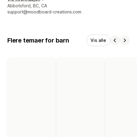
Designerens kontaktinfo
Abbotsford, BC, CA
support@moodboard-creations.com
Flere temaer for barn
Vis alle