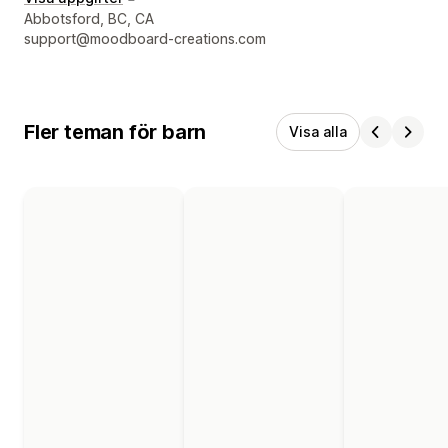
Designerns kontaktuppgifter
Abbotsford, BC, CA
support@moodboard-creations.com
Fler teman för barn
Visa alla