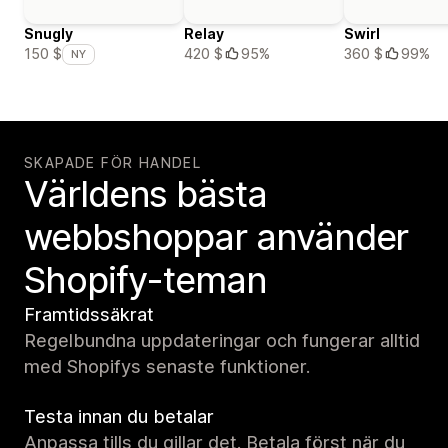
Snugly
Relay
Swirl
420 $
95%
360 $
99%
150 $
NY
SKAPADE FÖR HANDEL
Världens bästa
webbshoppar använder
Shopify-teman
Framtidssäkrat
Regelbundna uppdateringar och fungerar alltid
med Shopifys senaste funktioner.
Testa innan du betalar
Anpassa tills du gillar det. Betala först när du