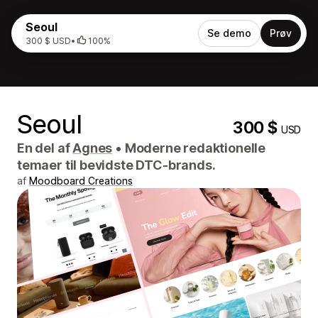
Seoul
Se demo
Prøv
300 $ USD
•
100%
Seoul
300 $
USD
En del af
Agnes
•
Moderne redaktionelle
temaer til bevidste DTC-brands.
af
Moodboard Creations