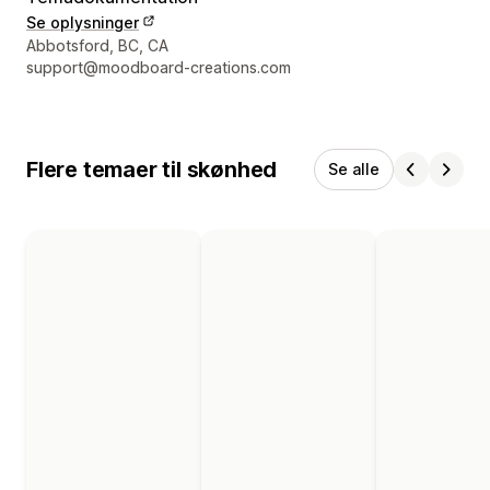
Se oplysninger
Se kontaktoplysninger
Abbotsford, BC, CA
support@moodboard-creations.com
Flere temaer til skønhed
Se alle