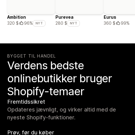
Ambition
Purevea
Eurus
360 $
99%
320 $
96%
280 $
NYT
NYT
BYGGET TIL HANDEL
Verdens bedste
onlinebutikker bruger
Shopify-temaer
Fremtidssikret
Opdateres jævnligt, og virker altid med de
nyeste Shopify-funktioner.
Prøv, før du køber