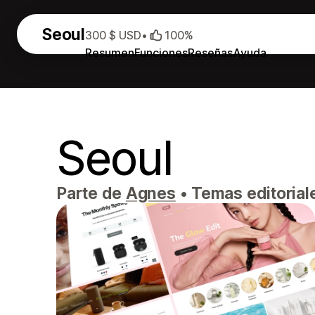
Seoul
300 $ USD
•
100%
Resumen
Funciones
Reseñas
Ayuda
Seoul
Parte de
Agnes
•
Temas editorial