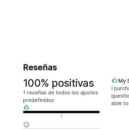
Reseñas
100% positivas
My S
I purch
1 reseñas de todos los ajustes
questio
predefinidos
able t
Reseñas positivas
1