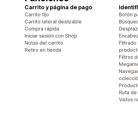
Carrito y página de pago
Identi
Carrito fijo
Botón pa
Carrito lateral deslizable
Búsque
Compra rápida
Desplaza
Iniciar sesión con Shop
Encabez
Notas del carrito
Filtrado
Retiro en tienda
product
Filtros 
Megam
Navegac
colecci
Produc
Ruta de
Vistos 