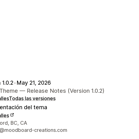
 1.0.2
•
May 21, 2026
Theme — Release Notes (Version 1.0.2)
lles
Todas las versiones
ntación del tema
lles
 de contacto del diseñador
ord, BC, CA
t@moodboard-creations.com