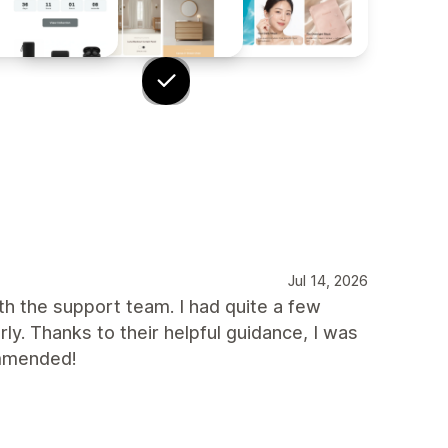
Jul 14, 2026
h the support team. I had quite a few
ly. Thanks to their helpful guidance, I was
ommended!