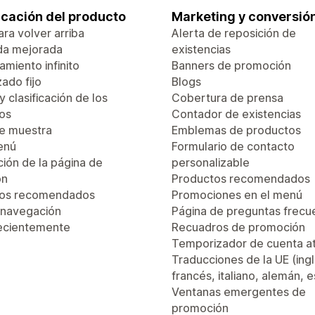
ficación del producto
Marketing y conversió
ra volver arriba
Alerta de reposición de
da mejorada
existencias
miento infinito
Banners de promoción
ado fijo
Blogs
 y clasificación de los
Cobertura de prensa
os
Contador de existencias
de muestra
Emblemas de productos
enú
Formulario de contacto
ión de la página de
personalizable
ón
Productos recomendados
tos recomendados
Promociones en el menú
 navegación
Página de preguntas frecu
recientemente
Recuadros de promoción
Temporizador de cuenta a
Traducciones de la UE (ingl
francés, italiano, alemán, 
Ventanas emergentes de
promoción