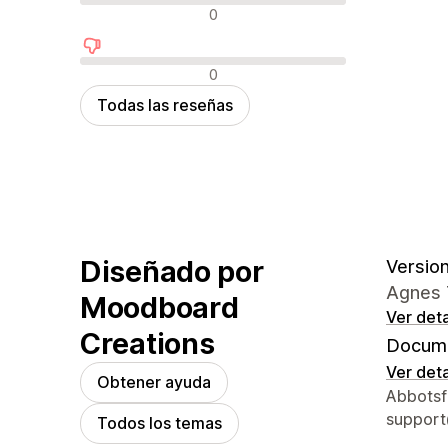
Reseñas neutras
0
Reseñas negativas
0
Todas las reseñas
Diseñado por
Version
Agnes 
Moodboard
Ver deta
Creations
Docume
Ver deta
Obtener ayuda
Detalles
Abbotsf
suppor
Todos los temas