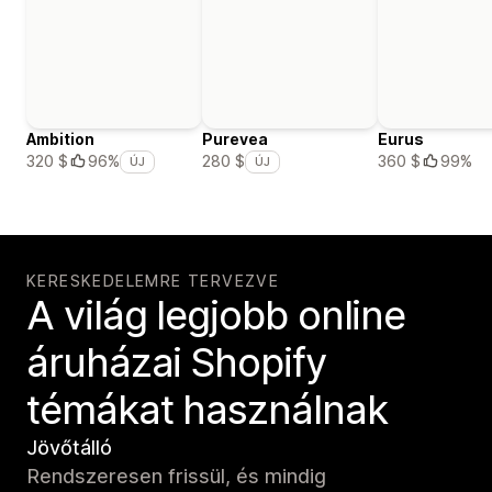
Ambition
Purevea
Eurus
360 $
99%
320 $
96%
280 $
ÚJ
ÚJ
KERESKEDELEMRE TERVEZVE
A világ legjobb online
áruházai Shopify
témákat használnak
Jövőtálló
Rendszeresen frissül, és mindig