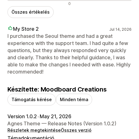
Negatív értékelések
0
Összes értékelés
My Store 2
Jul 14, 2026
I purchased the Seoul theme and had a great
experience with the support team. I had quite a few
questions, but they always responded very quickly
and clearly. Thanks to their helpful guidance, I was
able to make the changes I needed with ease. Highly
recommended!
Készítette: Moodboard Creations
Támogatás kérése
Minden téma
Version 1.0.2
•
May 21, 2026
Agnes Theme — Release Notes (Version 1.0.2)
Részletek megtekintése
Összes verzió
Témadokumentáció