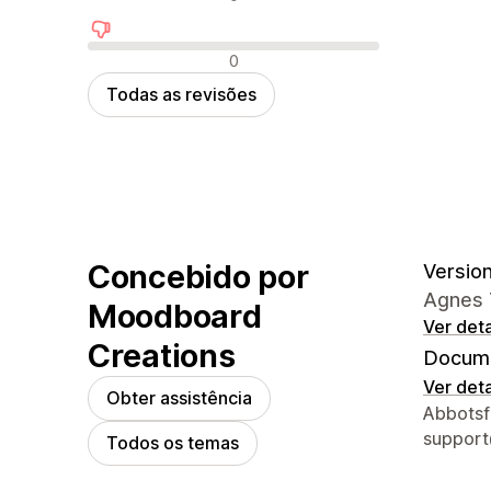
Avaliações negativas
0
Todas as revisões
Concebido por
Version
Agnes 
Moodboard
Ver det
Creations
Docume
Ver det
Obter assistência
Detalhe
Abbotsf
suppor
Todos os temas