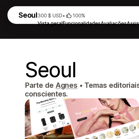
Seoul
300 $ USD
•
100%
Vista geral
Funcionalidades
Avaliações
Assis
Seoul
Parte de
Agnes
•
Temas editoriai
conscientes.