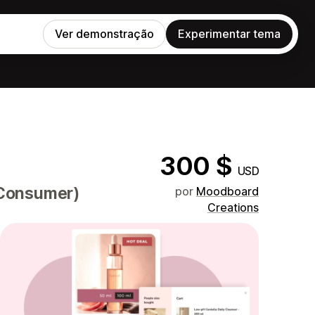
Ver demonstração
Experimentar tema
300 $
USD
-Consumer)
por
Moodboard
Creations