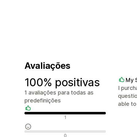
Avaliações
100% positivas
My S
I purch
1 avaliações para todas as
questio
predefinições
able t
Avaliações positivas
1
Avaliações neutras
0