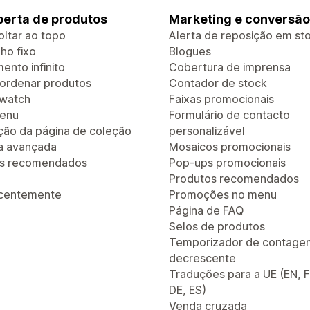
erta de produtos
Marketing e conversão
oltar ao topo
Alerta de reposição em st
ho fixo
Blogues
ento infinito
Cobertura de imprensa
e ordenar produtos
Contador de stock
Swatch
Faixas promocionais
enu
Formulário de contacto
ão da página de coleção
personalizável
a avançada
Mosaicos promocionais
os recomendados
Pop-ups promocionais
Produtos recomendados
ecentemente
Promoções no menu
Página de FAQ
Selos de produtos
Temporizador de contage
decrescente
Traduções para a UE (EN, F
DE, ES)
Venda cruzada