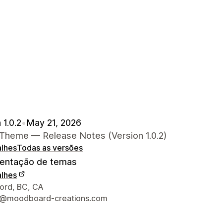
 1.0.2
•
May 21, 2026
Theme — Release Notes (Version 1.0.2)
alhes
Todas as versões
ntação de temas
alhes
s de contacto do designer
ord, BC, CA
t@moodboard-creations.com