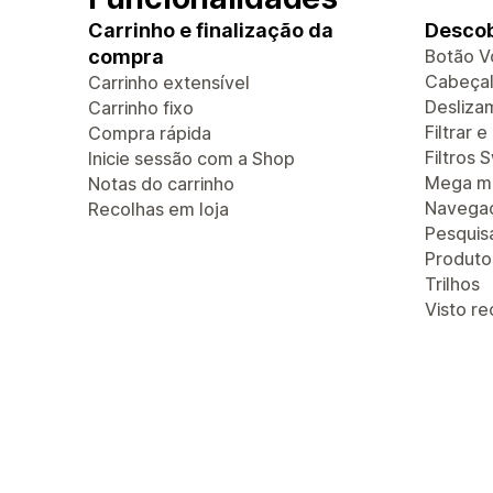
Carrinho e finalização da
Descob
compra
Botão V
Cabeçal
Carrinho extensível
Deslizam
Carrinho fixo
Filtrar 
Compra rápida
Filtros 
Inicie sessão com a Shop
Mega m
Notas do carrinho
Navegaç
Recolhas em loja
Pesquis
Produt
Trilhos
Visto r