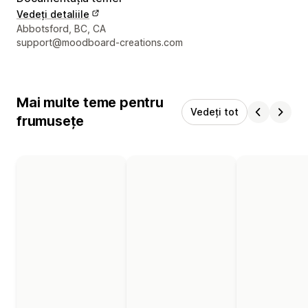
Vedeți detaliile
Detaliile de contact ale designerului
Abbotsford, BC, CA
support@moodboard-creations.com
Mai multe teme pentru
Vedeți tot
frumusețe