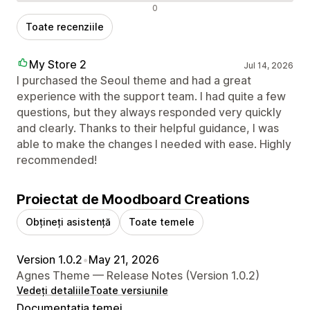
Recenzii negative
0
Toate recenziile
My Store 2
Jul 14, 2026
I purchased the Seoul theme and had a great
experience with the support team. I had quite a few
questions, but they always responded very quickly
and clearly. Thanks to their helpful guidance, I was
able to make the changes I needed with ease. Highly
recommended!
Proiectat de Moodboard Creations
Obțineți asistență
Toate temele
Version 1.0.2
•
May 21, 2026
Agnes Theme — Release Notes (Version 1.0.2)
Vedeți detaliile
Toate versiunile
Documentația temei