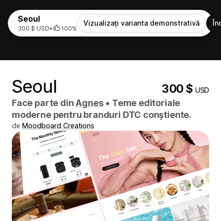
Seoul
Vizualizați varianta demonstrativă
În
300 $ USD
•
100%
Seoul
300 $
USD
Face parte din
Agnes
•
Teme editoriale
moderne pentru branduri DTC conștiente.
de
Moodboard Creations