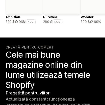
Ambition
Purevea
Wonder
390 $
99%
320 $
96%
280 $
NOU
NOU
CREATĂ PENTRU COMERȚ
Cele mai bune
magazine online din
lume utilizează temele
Shopify
Pregătită pentru viitor
Actualizată constant; funcționează