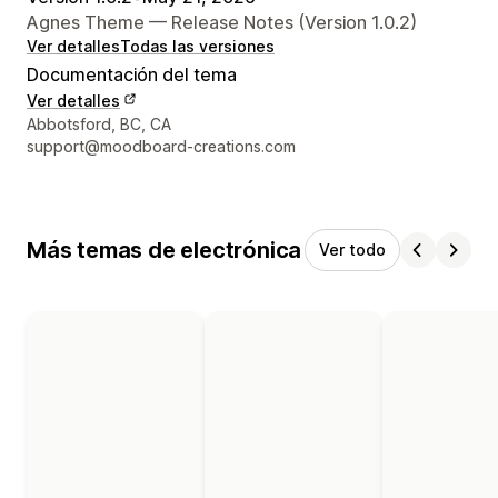
Agnes Theme — Release Notes (Version 1.0.2)
Ver detalles
Todas las versiones
Documentación del tema
Ver detalles
Detalles de contacto del diseñador
Abbotsford, BC, CA
support@moodboard-creations.com
Más temas de electrónica
Ver todo